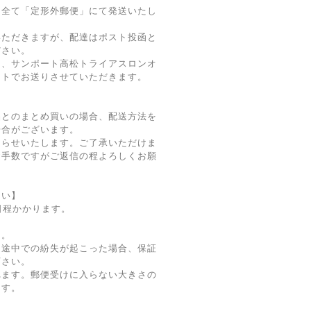
、全て「定形外郵便」にて発送いたし
いただきますが、配達はポスト投函と
ださい。
は、サンポート高松トライアスロンオ
ットでお送りさせていただきます。
品とのまとめ買いの場合、配送方法を
場合がございます。
知らせいたします。ご了承いただけま
お手数ですがご返信の程よろしくお願
さい】
日程かかります。
ん。
送途中での紛失が起こった場合、保証
下さい。
れます。郵便受けに入らない大きさの
ます。