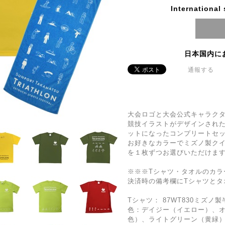
International
日本国内に
通報する
大会ロゴと大会公式キャラク
競技イラストがデザインされた
ットになったコンプリートセ
お好きなカラーでミズノ製クイ
を１枚ずつお選びいただけま
※※※Tシャツ・タオルのカラ
決済時の備考欄にTシャツとタ
Tシャツ： 87WT830ミズノ
色：デイジー（イエロー）、
色）、ライトグリーン（黄緑