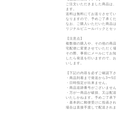
ご注文いただきました商品は
ます。
送料は無料にてお送りさせて
なりますので、予めご了承く
なお、ご購入いただいた商品
リジナルビニールバックとセ
【注意点】
複数個の購入や、その他の商
宅配便に変更させていただく
その際、事前にメールにてお
したら発送を行いますので、
いします。
【下記の内容を必ずご確認下
・商品到着まで発送から3〜5
・日時指定が出来ません。
・商品追跡番号がございませ
・万が一商品が破損、又は配
いたしかねます。予めご了承
・基本的に郵便受けに投函さ
場合は直接手渡しで配送され