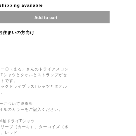
 shipping available
Add to cart
お住まいの方向け
ター〇（まる）さんのトライアスロン
Tシャツとタオルとストラップがセ
ットです。
ックドライプラスTシャツとタオル
す。
ーについて※※※
オルのカラーをご記入ください。
製半袖ドライTシャツ
オリーブ（カーキ）、ターコイズ（水
）、レッド